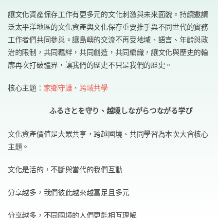
讓文化資產保存工作有更多元的文化刺激與未來面貌。持續邀請
泛太平洋地區的文化資產與文化保存重要推手與不同世代的實務
工作者們共同參與。讓島嶼的交流不再受地域、語言、年齡與政
治的限制，共同羈絆，共同創造，共同編織，讓文化與歷史的輪
廓再次打破疆界，讓我們的歷史不只是我們的歷史。
核心主題：
家鄉守護‧跨域共學
ふるさとを守り、越境しながらつながる学び
文化資產價值是大眾共享，跨越國境、共同學習為本次大會核心
主題。
文化是活的，不斷與當代的我們互動
分享越多，我們彼此越來越富足且多元
分享越多，不同國境的人們更能相互理解