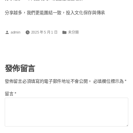
分享越多，我們更能團結一致，投入文化保存與傳承
分
發
admin
2025 年 5 月 1 日
未分類
類：
表
於
發佈留言
發佈留言必須填寫的電子郵件地址不會公開。
必填欄位標示為
*
留言
*