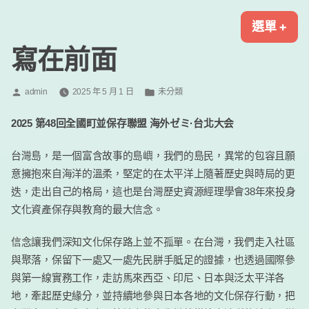
跳
2025町並聯盟台北大會
2025年日本全國町並保存聯盟首次海外大會就在台北華山!
選單
+
展
收
至
開
合
內
寫在前面
容
區
分
發
admin
2025 年 5 月 1 日
未分類
類：
表
於
2025
第
48
回全國町並保存聯盟
海外ゼミ
·
台北大会
台灣島，是一個富含故事的島嶼，我們的島民，異常的包容且願
意擁抱來自海洋的溫柔，堅定的在太平洋上隨著歷史與時局的更
迭，走出自己的格局，這也是台灣歷史資源經理學會38年來投身
文化資產保存與教育的最大信念。
信念讓我們深知文化保存路上並不孤單。在台灣，我們走入社區
與聚落，保留下一處又一處先民胼手胝足的證據，也透過國際參
與第一線實務工作，走訪馬來西亞、印尼、日本與泛太平洋各
地，牽起歷史緣分，並持續地參與日本各地的文化保存行動，把